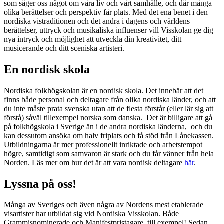
som säger oss något om våra liv och vårt samhälle, och där många
olika berättelser och perspektiv får plats. Med det ena benet i den
nordiska vistraditionen och det andra i dagens och världens
berättelser, uttryck och musikaliska influenser vill Visskolan ge dig
nya intryck och möjlighet att utveckla din kreativitet, ditt
musicerande och ditt sceniska artisteri.
En nordisk skola
Nordiska folkhögskolan är en nordisk skola. Det innebär att det
finns både personal och deltagare från olika nordiska länder, och att
du inte måste prata svenska utan att de flesta förstår (eller lär sig att
förstå) såväl tillexempel norska som danska. Det är billigare att gå
på folkhögskola i Sverige än i de andra nordiska länderna, och du
kan dessutom ansöka om halv friplats och få stöd från Lånekassen.
Utbildningarna är mer professionellt inriktade och arbetstempot
högre, samtidigt som samvaron är stark och du får vänner från hela
Norden. Läs mer om hur det är att vara nordisk deltagare
här
.
Lyssna på oss!
Många av Sveriges och även några av Nordens mest etablerade
visartister har utbildat sig vid Nordiska Visskolan. Både
Grammisnominerade och Manifestpristagare, till exempel! Sedan