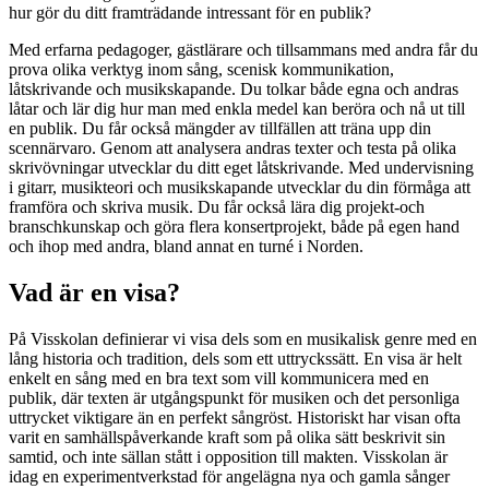
hur gör du ditt framträdande intressant för en publik?
Med erfarna pedagoger, gästlärare och tillsammans med andra får du
prova olika verktyg inom sång, scenisk kommunikation,
låtskrivande och musikskapande. Du tolkar både egna och andras
låtar och lär dig hur man med enkla medel kan beröra och nå ut till
en publik. Du får också mängder av tillfällen att träna upp din
scennärvaro. Genom att analysera andras texter och testa på olika
skrivövningar utvecklar du ditt eget låtskrivande. Med undervisning
i gitarr, musikteori och musikskapande utvecklar du din förmåga att
framföra och skriva musik. Du får också lära dig projekt-och
branschkunskap och göra flera konsertprojekt, både på egen hand
och ihop med andra, bland annat en turné i Norden.
Vad är en visa?
På Visskolan definierar vi visa dels som en musikalisk genre med en
lång historia och tradition, dels som ett uttryckssätt. En visa är helt
enkelt en sång med en bra text som vill kommunicera med en
publik, där texten är utgångspunkt för musiken och det personliga
uttrycket viktigare än en perfekt sångröst. Historiskt har visan ofta
varit en samhällspåverkande kraft som på olika sätt beskrivit sin
samtid, och inte sällan stått i opposition till makten. Visskolan är
idag en experimentverkstad för angelägna nya och gamla sånger