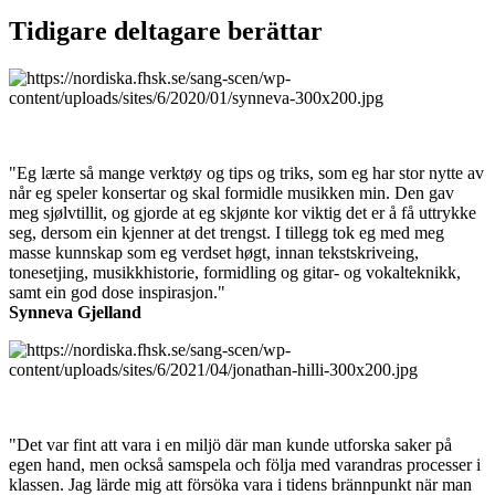
Tidigare deltagare berättar
"Eg lærte så mange verktøy og tips og triks, som eg har stor nytte av
når eg speler konsertar og skal formidle musikken min. Den gav
meg sjølvtillit, og gjorde at eg skjønte kor viktig det er å få uttrykke
seg, dersom ein kjenner at det trengst. I tillegg tok eg med meg
masse kunnskap som eg verdset høgt, innan tekstskriveing,
tonesetjing, musikkhistorie, formidling og gitar- og vokalteknikk,
samt ein god dose inspirasjon."
Synneva Gjelland
"Det var fint att vara i en miljö där man kunde utforska saker på
egen hand, men också samspela och följa med varandras processer i
klassen. Jag lärde mig att försöka vara i tidens brännpunkt när man